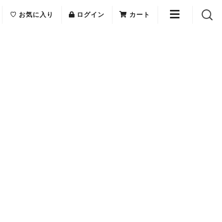
♡ お気に入り
ログイン
カート
E(エリフェ)
ご利用案内
me(ローラメーム)
お問い合わせ
a(オニヴァ)
ショップリスト