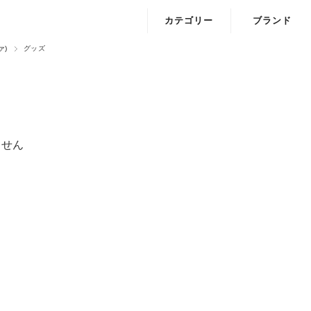
カテゴリー
ブランド
ァ)
グッズ
ワンピース・チュニック
ELLIF
トップス
Loura me
ニット
Onyvu
ません
カットソー
アウター
ボトムス・パンツ・スカート
バック
ぼうし
ファッショングッズ