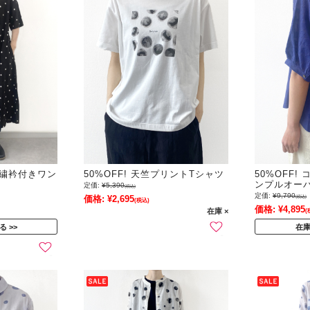
ト刺繍衿付きワン
50%OFF! 天竺プリントTシャツ
50%OFF
ンプルオー
定価:
¥5,390
(税込)
定価:
¥9,790
価格:
¥2,695
(税込)
(税込)
価格:
¥4,895
在庫 ×
(
る
在