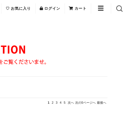
♡ お気に入り
ログイン
カート
E(エリフェ)
ご利用案内
me(ローラメーム)
お問い合わせ
a(オニヴァ)
ショップリスト
1
2
3
4
5
次へ
次の5ページへ
最後へ