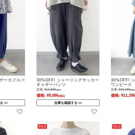
ギャザーカフスパ
30%OFF! シャーリングサッカー
30%OFF
ギャザーパンツ
ワンピース
定価:
¥12,980
定価:
¥16,280
(税込)
(税込
価格:
¥9,086
価格:
¥11,396
(税込)
る
在庫を確認する