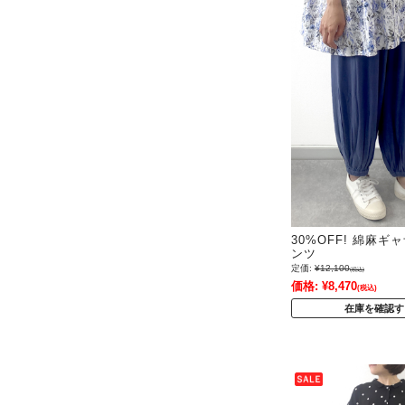
30%OFF! 綿麻
ンツ
定価:
¥12,100
(税込)
価格:
¥8,470
(税込)
在庫を確認す