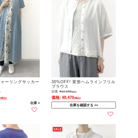
! シャーリングサッカー
30%OFF! 変形ヘムラインフリル
ブラウス
定価:
¥12,100
)
(税込)
価格:
¥8,470
(税込)
(税込)
在庫 ×
在庫を確認する