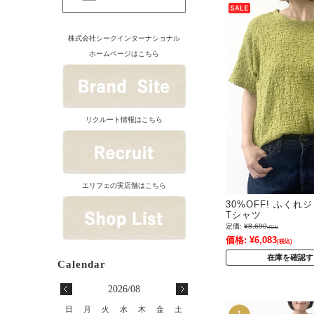
株式会社シークインターナショナル
ホームページはこちら
リクルート情報はこちら
エリフェの実店舗はこちら
30%OFF! ふく
Tシャツ
定価:
¥8,690
(税込)
価格:
¥6,083
(税込)
在庫を確認す
2026/08
日
月
火
水
木
金
土