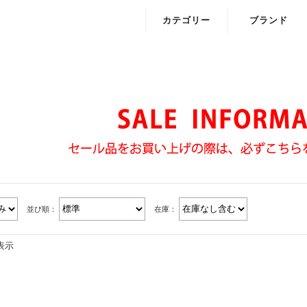
カテゴリー
ブランド
ワンピース・チュニック
ELLIF
トップス
Loura me
ニット
Onyvu
カットソー
アウター
ボトムス・パンツ・スカート
並び順：
在庫：
バック
表示
ぼうし
ファッショングッズ