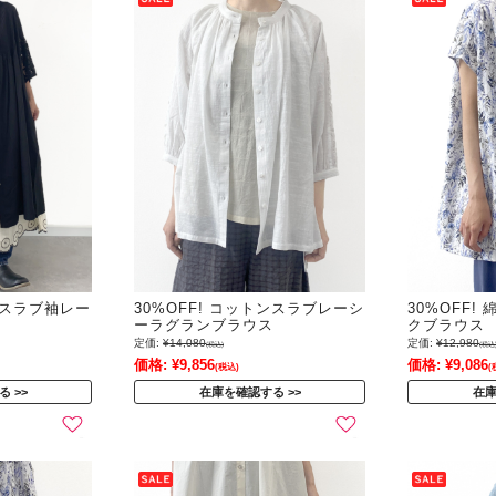
トンスラブ袖レー
30%OFF! コットンスラブレーシ
30%OFF
ーラグランブラウス
クブラウス
定価:
¥14,080
定価:
¥12,980
(税込)
(税込
価格:
¥9,856
価格:
¥9,086
(税込)
(
る
在庫を確認する
在