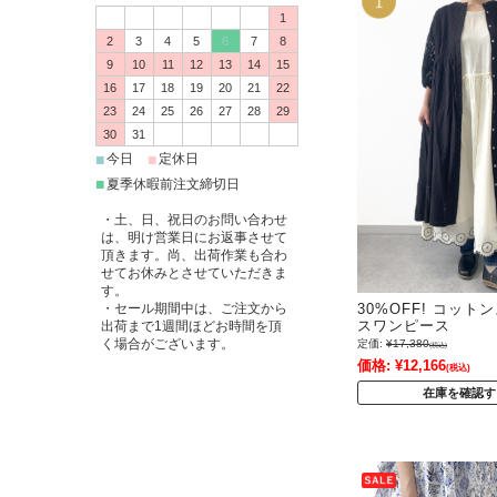
1
2
3
4
5
6
7
8
9
10
11
12
13
14
15
16
17
18
19
20
21
22
23
24
25
26
27
28
29
30
31
■
■
今日
定休日
■
夏季休暇前注文締切日
・土、日、祝日のお問い合わせ
は、明け営業日にお返事させて
頂きます。尚、出荷作業も合わ
せてお休みとさせていただきま
す。
30%OFF! コッ
・セール期間中は、ご注文から
スワンピース
出荷まで1週間ほどお時間を頂
く場合がございます。
定価:
¥17,380
(税込)
価格:
¥12,166
(税込)
在庫を確認す