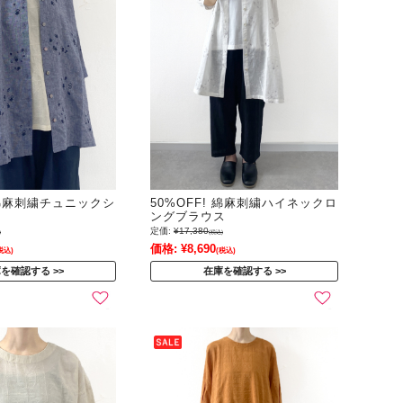
! 綿麻刺繍チュニックシ
50%OFF! 綿麻刺繍ハイネックロ
ングブラウス
定価:
¥17,380
)
(税込)
価格:
¥8,690
税込)
(税込)
庫を確認する
在庫を確認する