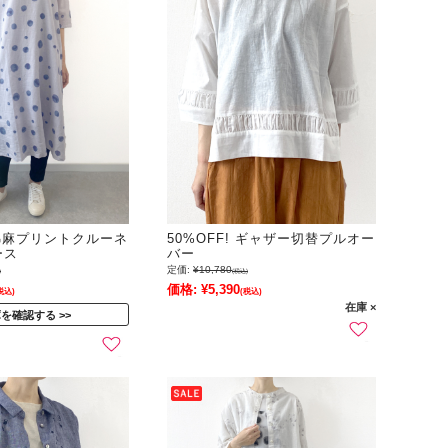
! 綿麻プリントクルーネ
50%OFF! ギャザー切替プルオー
ース
バー
定価:
¥10,780
)
(税込)
価格:
¥5,390
税込)
(税込)
在庫 ×
庫を確認する