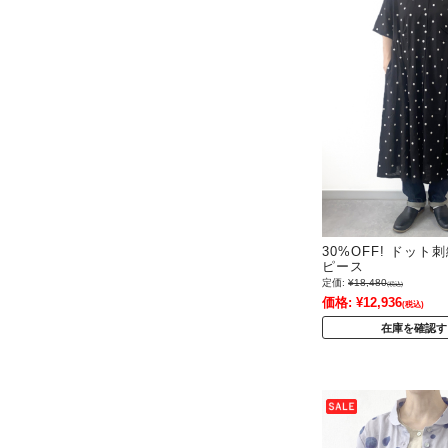
30%OFF! ドッ
ピース
定価:
¥18,480
(税込)
価格:
¥12,936
(税込)
在庫を確認す