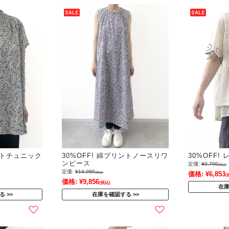
グッズ
ファブリック
リントチュニック
30%OFF! 綿プリントノースリワ
30%OFF!
ンピース
定価:
¥9,790
(税込)
定価:
¥14,080
価格:
¥6,853
(税込)
(
価格:
¥9,856
(税込)
在
る
在庫を確認する