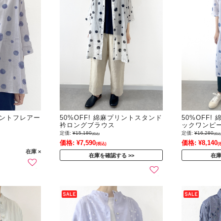
プリントフレアー
50%OFF! 綿麻プリントスタンド
50%OFF
衿ロングブラウス
ックワンピ
定価:
¥15,180
定価:
¥16,280
(税込)
(税込
価格:
¥7,590
価格:
¥8,140
(税込)
(
在庫 ×
在庫を確認する
在