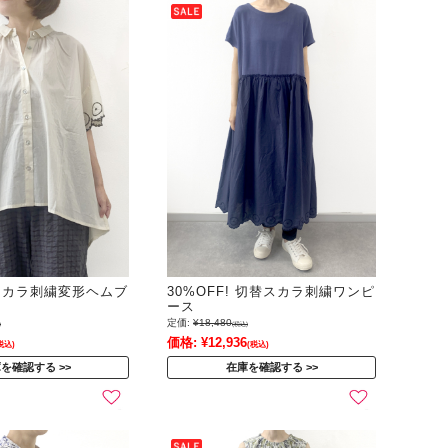
! スカラ刺繍変形ヘムブ
30%OFF! 切替スカラ刺繍ワンピ
ース
定価:
¥18,480
)
(税込)
価格:
¥12,936
税込)
(税込)
庫を確認する
在庫を確認する