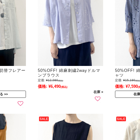
ザー切替フレアー
50%OFF! 綿麻刺繍2wayドルマ
50%OFF
ンブラウス
ャツ
定価:
¥12,980
定価:
¥15,180
(税込)
(税込
価格:
¥6,490
価格:
¥7,590
(税込)
(
在庫 ×
る
在