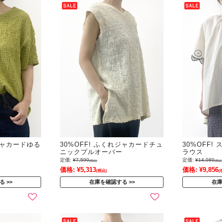
れジャカードゆる
30%OFF! ふくれジャカードチュ
30%OFF
ニックプルオーバー
ラウス
定価:
¥7,590
定価:
¥14,080
(税込)
(税込
価格:
¥5,313
価格:
¥9,856
(税込)
(
る
在庫を確認する
在