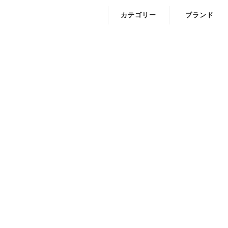
は見つかりません。
ＲＬが変更されたため表示できません。
カテゴリー
ブランド
ワンピース・チュニック
ELLIF
トップス
Loura me
ニット
Onyvu
カットソー
アウター
ボトムス・パンツ・スカート
バック
ぼうし
ファッショングッズ