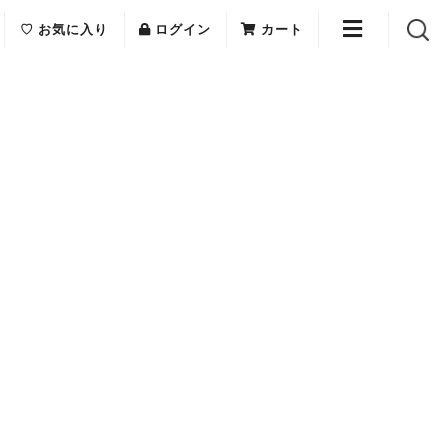
♡ お気に入り
ログイン
カート
E(エリフェ)
ご利用案内
me(ローラメーム)
お問い合わせ
a(オニヴァ)
ショップリスト