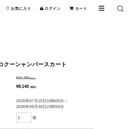
♡ お気に入り
ログイン
カート
E(エリフェ)
ご利用案内
me(ローラメーム)
お問い合わせ
a(オニヴァ)
ショップリスト
 麻コクーンャンパースカート
¥16,280
(税込)
¥8,140
(税込)
2026年07月10日10時00分～
2026年09月30日23時59分
枚