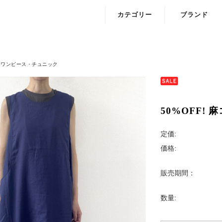
カテゴリー
ブランド
ワンピース・チュニック
ELLIF
トップス
Loura me
ワンピース・チュニック
ニット
Onyvu
カットソー
50%OFF!
アウター
定価:
価格:
ボトムス・パンツ・スカート
バック
販売期間：
ぼうし
数量:
ファッショングッズ