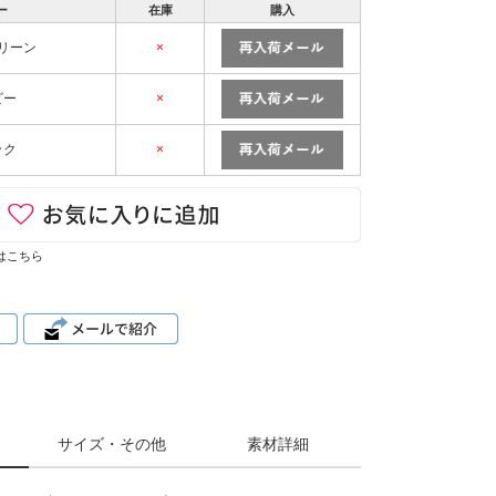
ー
在庫
購入
リーン
×
ビー
×
ック
×
はこちら
サイズ・その他
素材詳細