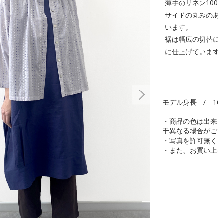
薄手のリネン10
サイドの丸みの
います。
裾は幅広の切替
に仕上げていま
モデル身長 / 1
・商品の色は出来
干異なる場合がご
・写真を許可無く
・また、お買い上