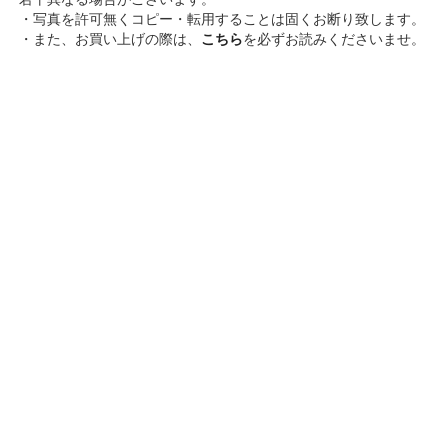
・写真を許可無くコピー・転用することは固くお断り致します。
・また、お買い上げの際は、
こちら
を必ずお読みくださいませ。
ELLIFE
株式会社 シークインターナショナル
お問い合わせ対応時間：月～金（祝日を除く）
午前10時～午後6時